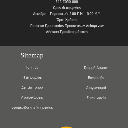
213 2030 000
Ώρες λειτουργίας
Δευτέρα - Παρασκευή: 8.00 Π.Μ. - 6.00 Μ.Μ.
Όροι Χρήσης
Πολιτική Προστασίας Προσωπικών Δεδομένων
Δήλωση Προσβασιμότητας
Sitemap
Το Ίλιον
Γραμμή Δημότη
Η Δήμαρχος
Επιτροπές
Δελτία Τύπου
Διαγωνισμοί
Ανακοινώσεις
Επικοινωνία
Εφημερίδα της Υπηρεσίας