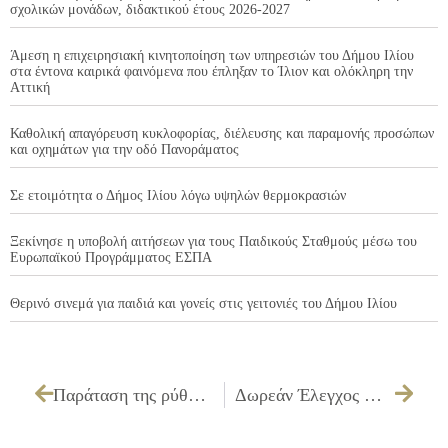
σχολικών μονάδων, διδακτικού έτους 2026-2027
Άμεση η επιχειρησιακή κινητοποίηση των υπηρεσιών του Δήμου Ιλίου
στα έντονα καιρικά φαινόμενα που έπληξαν το Ίλιον και ολόκληρη την
Αττική
Καθολική απαγόρευση κυκλοφορίας, διέλευσης και παραμονής προσώπων
και οχημάτων για την οδό Πανοράματος
Σε ετοιμότητα ο Δήμος Ιλίου λόγω υψηλών θερμοκρασιών
Ξεκίνησε η υποβολή αιτήσεων για τους Παιδικούς Σταθμούς μέσω του
Ευρωπαϊκού Προγράμματος ΕΣΠΑ
Θερινό σινεμά για παιδιά και γονείς στις γειτονιές του Δήμου Ιλίου
Παράταση της ρύθμισης των 100 δόσεων
Δωρεάν Έλεγχος Μαστογραφίας & Τεστ ΠΑΠ