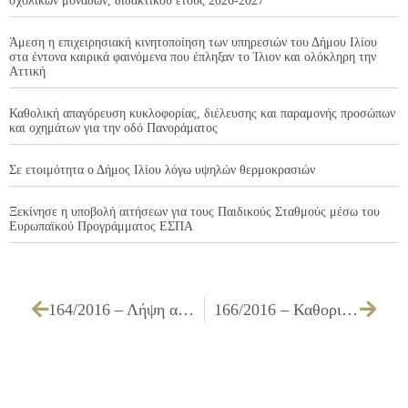
σχολικών μονάδων, διδακτικού έτους 2026-2027
Άμεση η επιχειρησιακή κινητοποίηση των υπηρεσιών του Δήμου Ιλίου
στα έντονα καιρικά φαινόμενα που έπληξαν το Ίλιον και ολόκληρη την
Αττική
Καθολική απαγόρευση κυκλοφορίας, διέλευσης και παραμονής προσώπων
και οχημάτων για την οδό Πανοράματος
Σε ετοιμότητα ο Δήμος Ιλίου λόγω υψηλών θερμοκρασιών
Ξεκίνησε η υποβολή αιτήσεων για τους Παιδικούς Σταθμούς μέσω του
Ευρωπαϊκού Προγράμματος ΕΣΠΑ
164/2016 – Λήψη απόφασης για την έγκριση πραγματοποίησης καλλιτεχνικού γεγονότος με τίτλο «1ος Διαγωνισμός τραγουδιού, σύνθεσης και στίχου» στο Δήμο Ιλίου»
166/2016 – Καθορισμός διαδικασίας για τις εγγραφές – επανεγγραφές στους Παιδικούς & Βρεφονηπιακούς Σταθμούς του Δήμου Ιλίου, για το σχολικό έτος 2016 – 2017. Ορισμός: • Ορίων ηλικίας • Γεωγραφικών ορίων των Σταθμών • Δικαιολογητικών και περιόδου υποβολής • μορίων