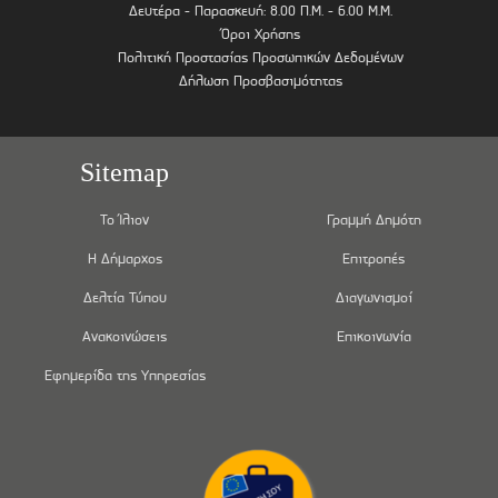
Δευτέρα - Παρασκευή: 8.00 Π.Μ. - 6.00 Μ.Μ.
Όροι Χρήσης
Πολιτική Προστασίας Προσωπικών Δεδομένων
Δήλωση Προσβασιμότητας
Sitemap
Το Ίλιον
Γραμμή Δημότη
Η Δήμαρχος
Επιτροπές
Δελτία Τύπου
Διαγωνισμοί
Ανακοινώσεις
Επικοινωνία
Εφημερίδα της Υπηρεσίας