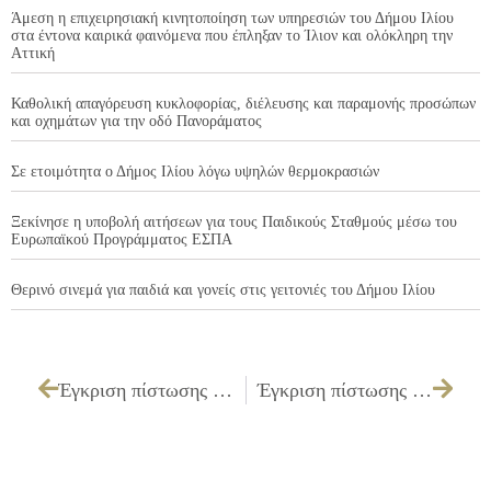
Άμεση η επιχειρησιακή κινητοποίηση των υπηρεσιών του Δήμου Ιλίου
στα έντονα καιρικά φαινόμενα που έπληξαν το Ίλιον και ολόκληρη την
Αττική
Καθολική απαγόρευση κυκλοφορίας, διέλευσης και παραμονής προσώπων
και οχημάτων για την οδό Πανοράματος
Σε ετοιμότητα ο Δήμος Ιλίου λόγω υψηλών θερμοκρασιών
Ξεκίνησε η υποβολή αιτήσεων για τους Παιδικούς Σταθμούς μέσω του
Ευρωπαϊκού Προγράμματος ΕΣΠΑ
Θερινό σινεμά για παιδιά και γονείς στις γειτονιές του Δήμου Ιλίου
Έγκριση πίστωσης 676,99€ για την εξόφληση λογαριασμών κοινόχρηστων Δημοτικού Ωδείου από 1-4-2010 έως 30-4-2011
Έγκριση πίστωσης ποσού 208.281,60 ευρώ συμπεριλαμβανομένου Φ.Π.Α. 13% και τεχνικών προδιαγραφών και καθορισμός όρων διακήρυξης, για τις «Μεταφορές μελών των Κ.Α.Π.Η. του Δήμου Ιλίου σε εκδηλώσεις και εκδρομές», για το έτος 2011