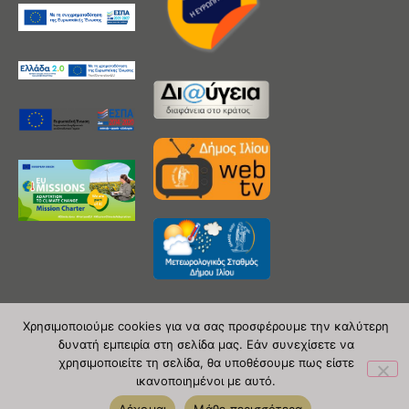
Χρησιμοποιούμε cookies για να σας προσφέρουμε την καλύτερη
δυνατή εμπειρία στη σελίδα μας. Εάν συνεχίσετε να
Copyright 2020 © Δήμος Ιλίου
χρησιμοποιείτε τη σελίδα, θα υποθέσουμε πως είστε
ικανοποιημένοι με αυτό.
| powered by Evolutionprojects
Δέχομαι
Μάθε περισσότερα