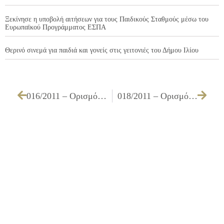
Ξεκίνησε η υποβολή αιτήσεων για τους Παιδικούς Σταθμούς μέσω του
Ευρωπαϊκού Προγράμματος ΕΣΠΑ
Θερινό σινεμά για παιδιά και γονείς στις γειτονιές του Δήμου Ιλίου
016/2011 – Ορισμός Διαπαραταξιακής Επιτροπής για την υλοτομία ή μη δένδρων του Δήμου μας για το έτος 2011
018/2011 – Ορισμός Διαπαραταξιακής Επιτροπής για τους κανόνες έκδοσης αδειών στάθμευσης ΑΜΕΑ για το έτος 2011