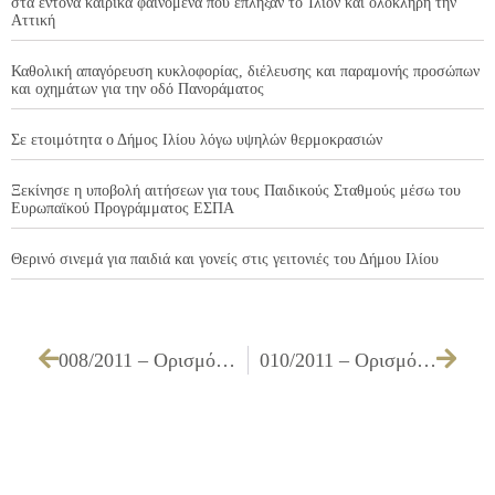
στα έντονα καιρικά φαινόμενα που έπληξαν το Ίλιον και ολόκληρη την
Αττική
Καθολική απαγόρευση κυκλοφορίας, διέλευσης και παραμονής προσώπων
και οχημάτων για την οδό Πανοράματος
Σε ετοιμότητα ο Δήμος Ιλίου λόγω υψηλών θερμοκρασιών
Ξεκίνησε η υποβολή αιτήσεων για τους Παιδικούς Σταθμούς μέσω του
Ευρωπαϊκού Προγράμματος ΕΣΠΑ
Θερινό σινεμά για παιδιά και γονείς στις γειτονιές του Δήμου Ιλίου
008/2011 – Ορισμός μελών Επιτροπής Παραλαβής προμηθειών σύμφωνα με το άρθρο 28 της Υπουργικής Απόφασης 11389/1993, αποτελούμενη από 3 υπαλλήλους με τους αναπληρωτές τους, εκ των οποίων ο ένας ορίζεται Πρόεδρος για το έτος 2011
010/2011 – Ορισμός μελών της Επιτροπής Σύνταξης Τοπογραφικού Διαγράμματος για τη τοποθέτηση ή μετατόπιση περιπτέρων, εντός του Δήμου μας για το έτος 2011