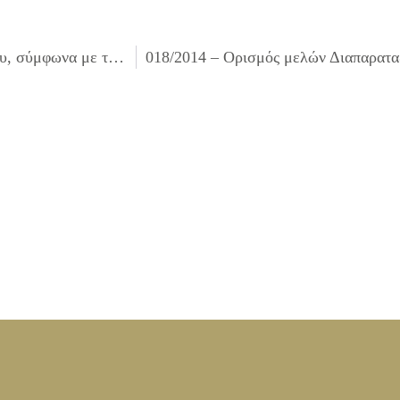
016/2014 – Ορισμός μελών της Επιτροπής Κτηματολογίου, σύμφωνα με το άρθρο 183 του Ν. 3463/2006, αποτελούμενη από 2 Δημοτικούς Συμβούλους και τους αναπληρωτές τους & 1 Πολιτικό Μηχανικό – Δημ. Υπάλληλο για το έτος 2014