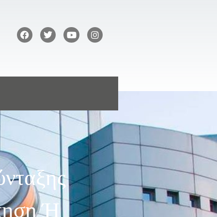
ύνταξης
τηση Ή