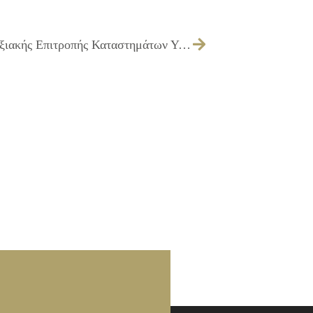
018/2014 – Ορισμός μελών Διαπαραταξιακής Επιτροπής Καταστημάτων Υγειονομικού Ενδιαφέροντος για το έτος 2014