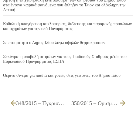
Άμεση η επιχειρησιακή κινητοποίηση των υπηρεσιών του Δήμου Ιλίου
στα έντονα καιρικά φαινόμενα που έπληξαν το Ίλιον και ολόκληρη την
Αττική
Καθολική απαγόρευση κυκλοφορίας, διέλευσης και παραμονής προσώπων
και οχημάτων για την οδό Πανοράματος
Σε ετοιμότητα ο Δήμος Ιλίου λόγω υψηλών θερμοκρασιών
Ξεκίνησε η υποβολή αιτήσεων για τους Παιδικούς Σταθμούς μέσω του
Ευρωπαϊκού Προγράμματος ΕΣΠΑ
Θερινό σινεμά για παιδιά και γονείς στις γειτονιές του Δήμου Ιλίου
348/2015 – Έγκριση πίστωσης ποσού 6.539,06 € για καταβολή εφάπαξ αποζημίωσης λόγω συνταξιοδότησης τέως υπαλλήλου του Δήμου Ιλίου
350/2015 – Ορισμός υπολόγου εντάλματος προπληρωμής για δαπάνη πληρωμής ΚΤΕΟ για όχημα του Δήμου