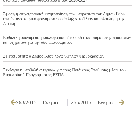
σχολικών μονάδων, διδακτικού έτους 2026-2027
Άμεση η επιχειρησιακή κινητοποίηση των υπηρεσιών του Δήμου Ιλίου
στα έντονα καιρικά φαινόμενα που έπληξαν το Ίλιον και ολόκληρη την
Αττική
Καθολική απαγόρευση κυκλοφορίας, διέλευσης και παραμονής προσώπων
και οχημάτων για την οδό Πανοράματος
Σε ετοιμότητα ο Δήμος Ιλίου λόγω υψηλών θερμοκρασιών
Ξεκίνησε η υποβολή αιτήσεων για τους Παιδικούς Σταθμούς μέσω του
Ευρωπαϊκού Προγράμματος ΕΣΠΑ
263/2015 – Έγκριση πίστωσης και τεχνικών προδιαγραφών για την «Προμήθεια γεύματος για το δημοψήφισμα της 5ης Ιουλίου 2015»
265/2015 – Έγκριση δαπανών και απαλλαγή υπολόγου εντάλματος προπληρωμής 1036/2015 δαπάνης ΚΤΕΟ ποσού 130,00 €