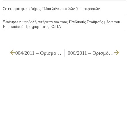
Σε ετοιμότητα ο Δήμος Ιλίου λόγω υψηλών θερμοκρασιών
Ξεκίνησε η υποβολή αιτήσεων για τους Παιδικούς Σταθμούς μέσω του
Ευρωπαϊκού Προγράμματος ΕΣΠΑ
004/2011 – Ορισμός Δημοτικών Συμβούλων στις Επιτροπές: α) παραλαβής έργων αξίας 5.869,40 € (Π.Δ. 229/1999 2 Δημοτικοί Σύμβουλοι, β) για έργα αξίας άνω των 5.869,40 € (άρθρο 16 του Π.Δ. 171/87) 1 Δημοτικός Σύμβουλος με τον αναπληρωτή του γ1) παραλαβή προμηθειών – εργασιών & μεταφορών (άρθρο 67 του Π.Δ. 28/1980) 1 Δημοτικός Σύμβουλος με τον αναπληρωτή του & γ2) παραλαβή προμηθειών – εργασιών & μεταφορών που αφορούν τις Υπηρεσίες Μηχανολογικού & Καθαριότητας και Γεωτεχνικής (άρθρο 67 του Π.Δ. 28/1980) 1 Δημοτικός Σύμβουλος με τον αναπληρωτή του, για το έτος 2011
006/2011 – Ορισμός μελών της Επιτροπής του άρθρου 186 του Ν. 3463/2006 περί καθορισμού οργάνων της διαδικασίας και των όρων διενέργειας δημοπρασιών για εκποίηση ή εκμίσθωση πραγμάτων Δήμων & Κοινοτήτων για την καταμέτρηση και την εκτίμηση ακινήτων η οποία αποτελείται από 2 Μέλη του Δημοτικού Συμβουλίου το 1 οριζόμενο ως Πρόεδρος της Επιτροπής για το έτος 2011