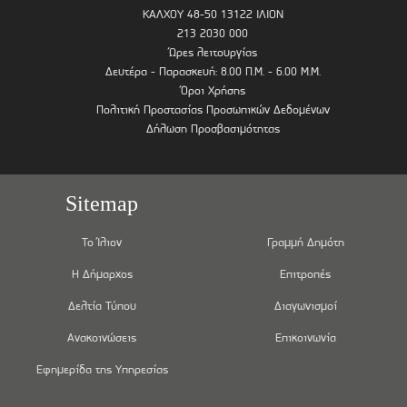
ΚΑΛΧΟΥ 48-50 13122 ΙΛΙΟΝ
213 2030 000
Ώρες λειτουργίας
Δευτέρα - Παρασκευή: 8.00 Π.Μ. - 6.00 Μ.Μ.
Όροι Χρήσης
Πολιτική Προστασίας Προσωπικών Δεδομένων
Δήλωση Προσβασιμότητας
Sitemap
Το Ίλιον
Γραμμή Δημότη
Η Δήμαρχος
Επιτροπές
Δελτία Τύπου
Διαγωνισμοί
Ανακοινώσεις
Επικοινωνία
Εφημερίδα της Υπηρεσίας