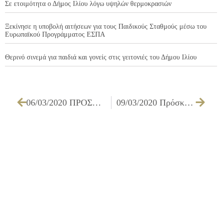
Σε ετοιμότητα ο Δήμος Ιλίου λόγω υψηλών θερμοκρασιών
Ξεκίνησε η υποβολή αιτήσεων για τους Παιδικούς Σταθμούς μέσω του
Ευρωπαϊκού Προγράμματος ΕΣΠΑ
Θερινό σινεμά για παιδιά και γονείς στις γειτονιές του Δήμου Ιλίου
06/03/2020 ΠΡΟΣΚΛΗΣΗ ΜΕΛΩΝ ΟΙΚΟΝΟΜΙΚΗΣ ΕΠΙΤΡΟΠΗΣ ΓΙΑ ΤΗΝ 12/03/2020
09/03/2020 Πρόσκληση εκδήλωσης ενδιαφέροντος για συμμετοχή στην έκθεση Βιβλίου που προτίθεται να διοργανώνει ο Δήμος Ιλίου