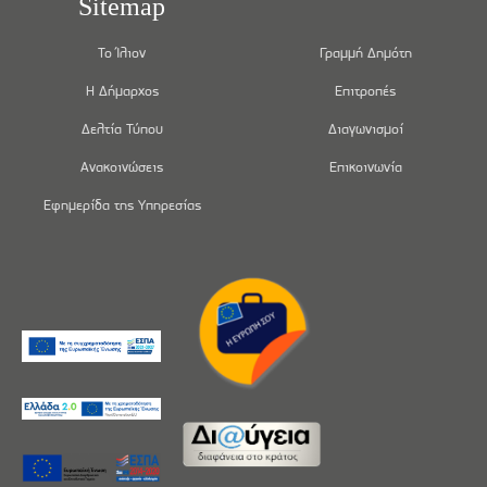
Sitemap
Το Ίλιον
Γραμμή Δημότη
Η Δήμαρχος
Επιτροπές
Δελτία Τύπου
Διαγωνισμοί
Ανακοινώσεις
Επικοινωνία
Εφημερίδα της Υπηρεσίας