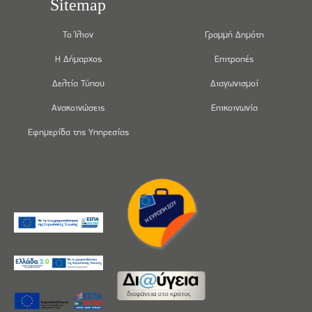
Sitemap
Το Ίλιον
Γραμμή Δημότη
Η Δήμαρχος
Επιτροπές
Δελτία Τύπου
Διαγωνισμοί
Ανακοινώσεις
Επικοινωνία
Εφημερίδα της Υπηρεσίας