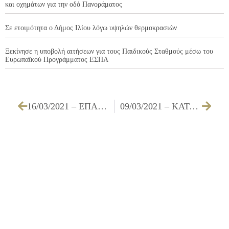
και οχημάτων για την οδό Πανοράματος
Σε ετοιμότητα ο Δήμος Ιλίου λόγω υψηλών θερμοκρασιών
Ξεκίνησε η υποβολή αιτήσεων για τους Παιδικούς Σταθμούς μέσω του
Ευρωπαϊκού Προγράμματος ΕΣΠΑ
16/03/2021 – ΕΠΑΝΑΔΙΑΚΗΡΥΞΗ ΔΗΜΟΠΡΑΣΙΑΣ ΓΙΑ ΤΗ ΜΙΣΘΩΣΗ ΑΚΙΝΗΤΟΥ με σκοπό τη στέγαση του Δ΄ Κ.Α.Π.Η.
09/03/2021 – ΚΑΤΑΣΚΕΥΗ ΑΓΩΓΩΝ, ΣΥΝΤΗΡΗΣΗ – ΑΝΑΚΑΤΑΣΚΕΥΗ (ΜΙΚΡΩΝ ΤΜΗΜΑΤΩΝ) ΔΙΚΤΥΟΥ ΑΠΟΧΕΤΕΥΣΗΣ ΑΚΑΘΑΡΤΩΝ ΚΑΙ ΣΥΝΔΕΣΕΙΣ ΑΚΙΝΗΤΩΝ ΣΕ ΟΔΟΥΣ ΤΟΥ ΔΗΜΟΥ ΕΡΓ. Β1/21