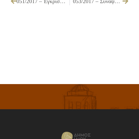
051/2017 – Έγκριση διενέργειας για τις «Μεταφορές μελών των ΚΑΠΗ, αθλουμένων σε αθλητικές δραστηριότητες, για το έτος 2017»
053/2017 – Σύναψη δημόσιας σύμβασης παροχής υπηρεσιών με τρίτους (φυσικό ή νομικό πρόσωπο) για την εργασία «Καθαρισμός φρεατίων υδροσυλλογής και δικτύου ομβρίων»