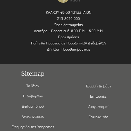
ΚΑΛΧΟΥ 48-50 13122 ΙΛΙΟΝ
213 2030 000
Ώρες λειτουργίας
Δευτέρα - Παρασκευή: 8.00 Π.Μ. - 6.00 Μ.Μ.
Όροι Χρήσης
Πολιτική Προστασίας Προσωπικών Δεδομένων
Δήλωση Προσβασιμότητας
Sitemap
Το Ίλιον
Γραμμή Δημότη
Η Δήμαρχος
Επιτροπές
Δελτία Τύπου
Διαγωνισμοί
Ανακοινώσεις
Επικοινωνία
Εφημερίδα της Υπηρεσίας