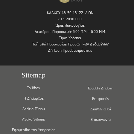
ΚΑΛΧΟΥ 48-50 13122 ΙΛΙΟΝ
213 2030 000
Ώρες λειτουργίας
Δευτέρα - Παρασκευή: 8.00 Π.Μ. - 6.00 Μ.Μ.
Όροι Χρήσης
Πολιτική Προστασίας Προσωπικών Δεδομένων
Δήλωση Προσβασιμότητας
Sitemap
Το Ίλιον
Γραμμή Δημότη
Η Δήμαρχος
Επιτροπές
Δελτία Τύπου
Διαγωνισμοί
Ανακοινώσεις
Επικοινωνία
Εφημερίδα της Υπηρεσίας