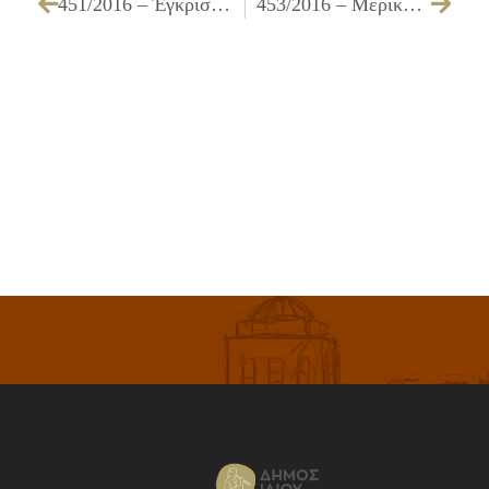
451/2016 – Έγκριση εκμίσθωσης Δημοτικού ακινήτου (κυλικείου) του Δημοτικού Σταδίου Ιλίου με δημοπρασία
453/2016 – Μερική διαγραφή ποσού από βεβαιωτικό κατάλογο (εισφορές μαθητών ωδείου περιόδου 2015 – 2016)