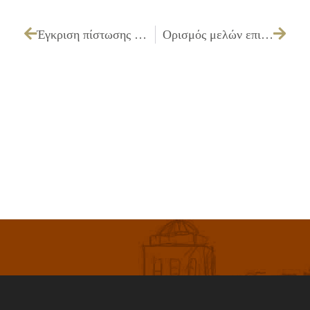
Έγκριση πίστωσης ποσού 14.950,65 € με ΦΠΑ για την προμήθεια ανταλλακτικών εξοπλισμού αθλητικών χώρων
Ορισμός μελών επιτροπής παραλαβής προμηθειών, σύμφωνα με το άρθρο 28, της Υπουργικής Απόφασης 11389/93, η οποία αποτελείται από 3 μόνιμους υπαλλήλους του Κ.Α.Π.Η., εκ των οποίων ο ένας ορίζεται ως Πρόεδρος και δύο αναπληρωματικούς, για το έτος 2011