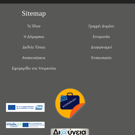
Sitemap
Το Ίλιον
Γραμμή Δημότη
Η Δήμαρχος
Επιτροπές
Δελτία Τύπου
Διαγωνισμοί
Ανακοινώσεις
Επικοινωνία
Εφημερίδα της Υπηρεσίας