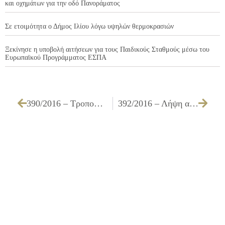
και οχημάτων για την οδό Πανοράματος
Σε ετοιμότητα ο Δήμος Ιλίου λόγω υψηλών θερμοκρασιών
Ξεκίνησε η υποβολή αιτήσεων για τους Παιδικούς Σταθμούς μέσω του
Ευρωπαϊκού Προγράμματος ΕΣΠΑ
390/2016 – Τροποποίηση της υπ’ αριθμ. 320/2016 Α.Δ.Σ.
392/2016 – Λήψη απόφασης για αναμόρφωση προϋπολογισμού του Δήμου και τροποποίηση τεχνικού προγράμματος οικονομικού έτους 2016