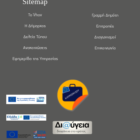
Sitemap
Το Ίλιον
Γραμμή Δημότη
Η Δήμαρχος
Επιτροπές
Δελτία Τύπου
Διαγωνισμοί
Ανακοινώσεις
Επικοινωνία
Εφημερίδα της Υπηρεσίας