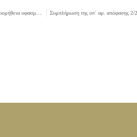
Έγκριση πίστωσης ποσού 1.300,00€ με Φ.Π.Α. για την προμήθεια υφασμάτων για τις ανάγκες των εκδηλώσεων του 2011