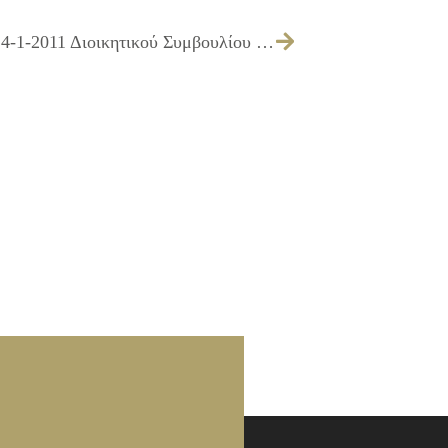
Συμπλήρωση της υπ΄ αρ. απόφασης 2/24-1-2011 Διοικητικού Συμβουλίου του ΔΗ.ΚΕ.Π.Α. Ιλίου