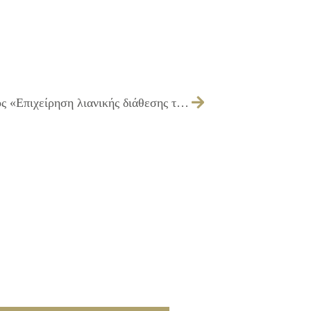
029/2017 – Σφράγιση του καταστήματος «Επιχείρηση λιανικής διάθεσης τροφίμων και ποτών» ιδιοκτησίας της εταιρείας «Ι. ΔΙΑΚΑΚΗΣ ΜΟΝ. Ι.Κ.Ε.», επί της οδού Ιλίου 3, στο Ίλιον, λόγω έλλειψης άδειας ίδρυσης και λειτουργίας