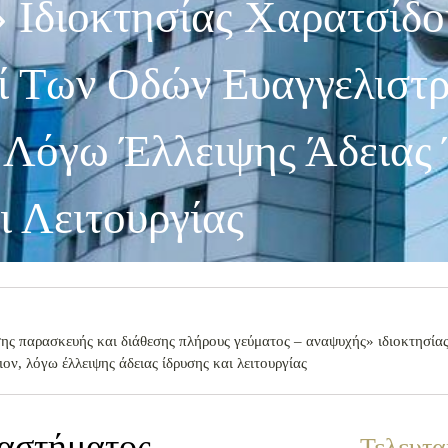
 Ιδιοκτησίας Χαρατσίδο
ί Των Οδών Ευαγγελιστρ
, Λόγω Έλλειψης Άδειας
ι Λειτουργίας
ης παρασκευής και διάθεσης πλήρους γεύματος – αναψυχής» ιδιοκτησία
ον, λόγω έλλειψης άδειας ίδρυσης και λειτουργίας
ταστήματος
Τελευτα