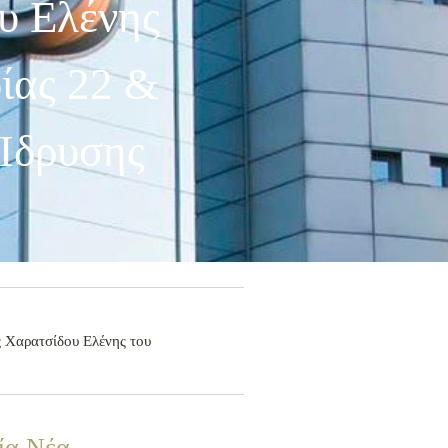
υ Ελένης
ίας 22 &
 Ίδρυσης
ς Χαρατσίδου Ελένης του
ία Νέα