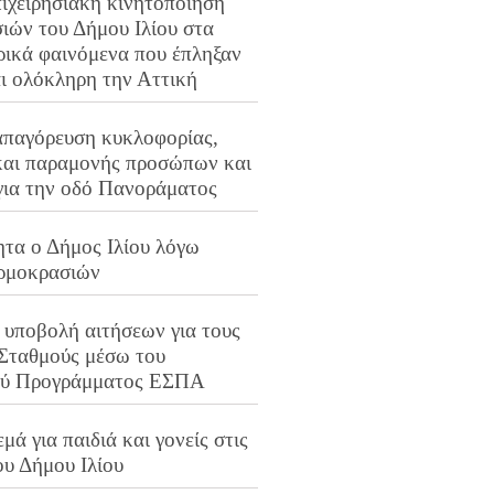
ιχειρησιακή κινητοποίηση
ιών του Δήμου Ιλίου στα
ρικά φαινόμενα που έπληξαν
αι ολόκληρη την Αττική
απαγόρευση κυκλοφορίας,
και παραμονής προσώπων και
για την οδό Πανοράματος
ητα ο Δήμος Ιλίου λόγω
ρμοκρασιών
 υποβολή αιτήσεων για τους
 Σταθμούς μέσω του
ού Προγράμματος ΕΣΠΑ
μά για παιδιά και γονείς στις
ου Δήμου Ιλίου