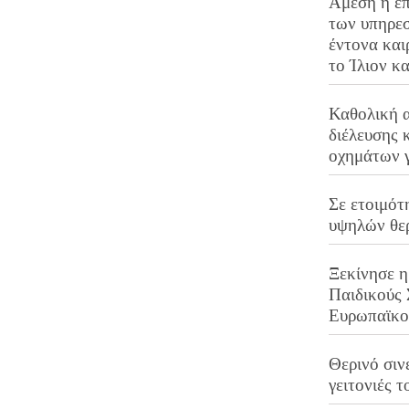
Άμεση η επ
των υπηρεσ
έντονα και
το Ίλιον κ
Καθολική 
διέλευσης 
οχημάτων 
Σε ετοιμότ
υψηλών θε
Ξεκίνησε η
Παιδικούς
Ευρωπαϊκ
Θερινό σινε
γειτονιές τ