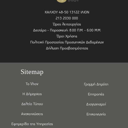
ΚΑΛΧΟΥ 48-50 13122 ΙΛΙΟΝ
213 2030 000
Ώρες λειτουργίας
Δευτέρα - Παρασκευή: 8.00 Π.Μ. - 6.00 Μ.Μ.
Όροι Χρήσης
Πολιτική Προστασίας Προσωπικών Δεδομένων
Δήλωση Προσβασιμότητας
Sitemap
Το Ίλιον
Γραμμή Δημότη
Η Δήμαρχος
Επιτροπές
Δελτία Τύπου
Διαγωνισμοί
Ανακοινώσεις
Επικοινωνία
Εφημερίδα της Υπηρεσίας