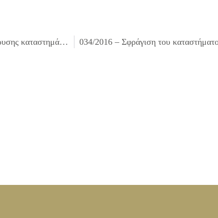
032/2016 – Λήψη απόφασης για αντικατάσταση άδειας ίδρυσης καταστημάτων υγειονομικού ενδιαφέροντος.