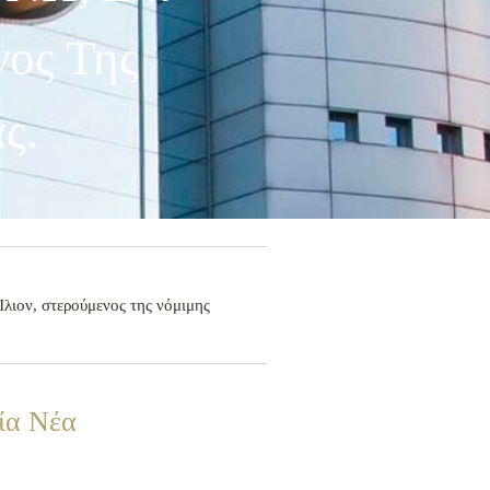
νος Της
ς.
ον, στερούμενος της νόμιμης
ία Νέα