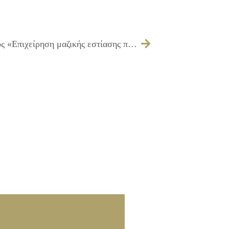
034/2016 – Σφράγιση του καταστήματος «Επιχείρηση μαζικής εστίασης παρασκευής και προσφοράς πρόχειρου γεύματος και αναψυχής» ιδιοκτησίας “Σ. Παρτασίδης – Α. Βοϊδήλας Ο.Ε”, επί των οδών Δαναών 50 & Κάλχου, στο Ίλιον, στερούμενος της νόμιμης άδειας ίδρυσης και λειτουργίας