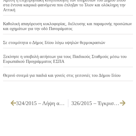
Άμεση η επιχειρησιακή κινητοποίηση των υπηρεσιών του Δήμου Ιλίου
στα έντονα καιρικά φαινόμενα που έπληξαν το Ίλιον και ολόκληρη την
Αττική
Καθολική απαγόρευση κυκλοφορίας, διέλευσης και παραμονής προσώπων
και οχημάτων για την οδό Πανοράματος
Σε ετοιμότητα ο Δήμος Ιλίου λόγω υψηλών θερμοκρασιών
Ξεκίνησε η υποβολή αιτήσεων για τους Παιδικούς Σταθμούς μέσω του
Ευρωπαϊκού Προγράμματος ΕΣΠΑ
Θερινό σινεμά για παιδιά και γονείς στις γειτονιές του Δήμου Ιλίου
324/2015 – Λήψη απόφασης για εξουσιοδότηση του δικηγόρου του Δήμου για παράσταση σε δικαστήρια
326/2015 – Έγκριση πίστωσης και τεχνικών προδιαγραφών για την «Προμήθεια ειδών παντοπωλείου για τις ανάγκες των υπηρεσιών του Δήμου»