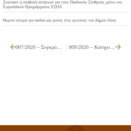
Ξεκίνησε η υποβολή αιτήσεων για τους Παιδικούς Σταθμούς μέσω του
Ευρωπαϊκού Προγράμματος ΕΣΠΑ
Θερινό σινεμά για παιδιά και γονείς στις γειτονιές του Δήμου Ιλίου
007/2020 – Συγκρότηση επιτροπής παρακολούθησης και παραλαβής δημοσίων συμβάσεων προμηθειών και παροχής γενικών υπηρεσιών για το έτος 2020, βάσει του Ν. 4412/2016
009/2020 – Κατηγοριοποίηση Κλειστού Κολυμβητηρίου Δήμου Ιλίου στο Εθνικό Κέντρο Αποκατάστασης, οδός Θεολόγη 1, σύμφωνα με το Ν. 4479 ΦΕΚ 94Α/2017