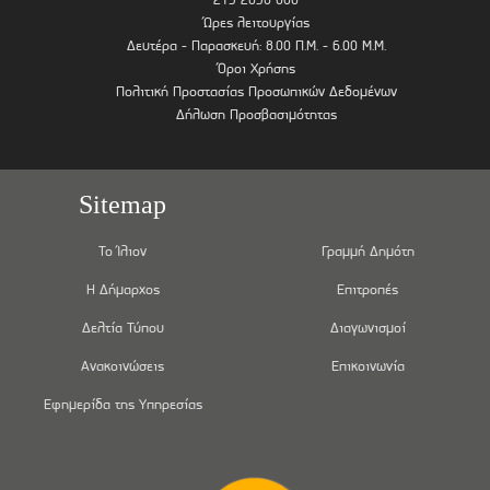
Ώρες λειτουργίας
Δευτέρα - Παρασκευή: 8.00 Π.Μ. - 6.00 Μ.Μ.
Όροι Χρήσης
Πολιτική Προστασίας Προσωπικών Δεδομένων
Δήλωση Προσβασιμότητας
Sitemap
Το Ίλιον
Γραμμή Δημότη
Η Δήμαρχος
Επιτροπές
Δελτία Τύπου
Διαγωνισμοί
Ανακοινώσεις
Επικοινωνία
Εφημερίδα της Υπηρεσίας