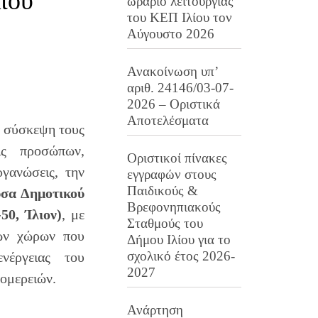
ίου
ωράριο λειτουργίας
του ΚΕΠ Ιλίου τον
Αύγουστο 2026
Ανακοίνωση υπ’
αριθ. 24146/03-07-
2026 – Οριστικά
Αποτελέσματα
ή σύσκεψη τους
ις προσώπων,
Οριστικοί πίνακες
ργανώσεις, την
εγγραφών στους
Παιδικούς &
υσα Δημοτικού
Βρεφονηπιακούς
0, Ίλιον)
, με
Σταθμούς του
ων χώρων που
Δήμου Ιλίου για το
σχολικό έτος 2026-
νέργειας του
2027
ομερειών.
Ανάρτηση