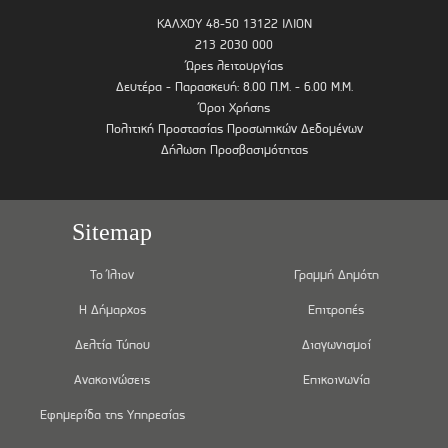
ΚΑΛΧΟΥ 48-50 13122 ΙΛΙΟΝ
213 2030 000
Ώρες λειτουργίας
Δευτέρα - Παρασκευή: 8.00 Π.Μ. - 6.00 Μ.Μ.
Όροι Χρήσης
Πολιτική Προστασίας Προσωπικών Δεδομένων
Δήλωση Προσβασιμότητας
Sitemap
Το Ίλιον
Γραμμή Δημότη
Η Δήμαρχος
Επιτροπές
Δελτία Τύπου
Διαγωνισμοί
Ανακοινώσεις
Επικοινωνία
Εφημερίδα της Υπηρεσίας