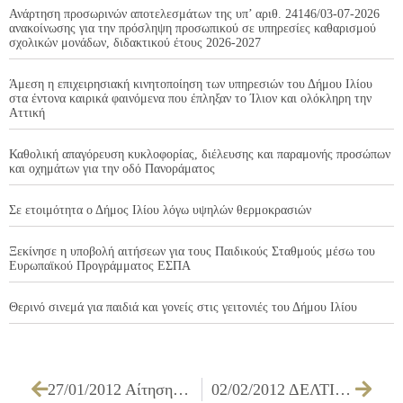
Ανάρτηση προσωρινών αποτελεσμάτων της υπ’ αριθ. 24146/03-07-2026
ανακοίνωσης για την πρόσληψη προσωπικού σε υπηρεσίες καθαρισμού
σχολικών μονάδων, διδακτικού έτους 2026-2027
Άμεση η επιχειρησιακή κινητοποίηση των υπηρεσιών του Δήμου Ιλίου
στα έντονα καιρικά φαινόμενα που έπληξαν το Ίλιον και ολόκληρη την
Αττική
Καθολική απαγόρευση κυκλοφορίας, διέλευσης και παραμονής προσώπων
και οχημάτων για την οδό Πανοράματος
Σε ετοιμότητα ο Δήμος Ιλίου λόγω υψηλών θερμοκρασιών
Ξεκίνησε η υποβολή αιτήσεων για τους Παιδικούς Σταθμούς μέσω του
Ευρωπαϊκού Προγράμματος ΕΣΠΑ
Θερινό σινεμά για παιδιά και γονείς στις γειτονιές του Δήμου Ιλίου
27/01/2012 Αίτηση για χορήγηση άδειας εκμετάλλευσης περιπτέρου
02/02/2012 ΔΕΛΤΙΟ ΤΥΠΟΥ ΔΗΜΟΣ ΙΛΙΟΥ: Tο Πανελλήνιο Πρωτάθλημα Ανδρών – Γυναικών Ελληνορωμαϊκής και Ελευθέρας Πάλης στο Ίλιον