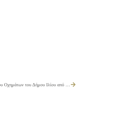
05/02/2018 Υπηρεσία Τεχνικού Ελέγχου Οχημάτων του Δήμου Ιλίου από ΚΤΕΟ για το έτος 2018