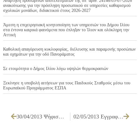
Ανάρτηση προσωρινών αποτελεσμάτων της υπ’ αριθ. 24146/03-07-2026
ανακοίνωσης για την πρόσληψη προσωπικού σε υπηρεσίες καθαρισμού
σχολικών μονάδων, διδακτικού έτους 2026-2027
Άμεση η επιχειρησιακή κινητοποίηση των υπηρεσιών του Δήμου Ιλίου
στα έντονα καιρικά φαινόμενα που έπληξαν το Ίλιον και ολόκληρη την
Αττική
Καθολική απαγόρευση κυκλοφορίας, διέλευσης και παραμονής προσώπων
και οχημάτων για την οδό Πανοράματος
Σε ετοιμότητα ο Δήμος Ιλίου λόγω υψηλών θερμοκρασιών
Ξεκίνησε η υποβολή αιτήσεων για τους Παιδικούς Σταθμούς μέσω του
Ευρωπαϊκού Προγράμματος ΕΣΠΑ
30/04/2013 Ψήφισμα σχετικά με τις συνθήκες υγιεινής στις λαϊκές αγορές
02/05/2013 Εγγραφές για το σχολικό έτος 2013-2014 στους Παιδικούς και Βρεφονηπιακούς Σταθμούς