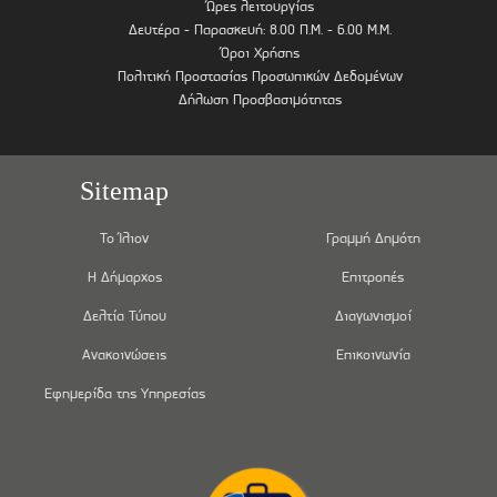
Ώρες λειτουργίας
Δευτέρα - Παρασκευή: 8.00 Π.Μ. - 6.00 Μ.Μ.
Όροι Χρήσης
Πολιτική Προστασίας Προσωπικών Δεδομένων
Δήλωση Προσβασιμότητας
Sitemap
Το Ίλιον
Γραμμή Δημότη
Η Δήμαρχος
Επιτροπές
Δελτία Τύπου
Διαγωνισμοί
Ανακοινώσεις
Επικοινωνία
Εφημερίδα της Υπηρεσίας