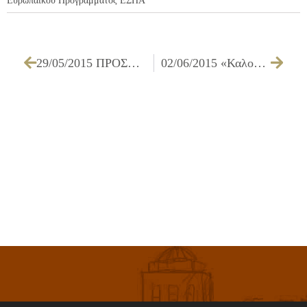
Ευρωπαϊκού Προγράμματος ΕΣΠΑ
29/05/2015 ΠΡΟΣΚΛΗΣΗ ΤΩΝ ΜΕΛΩΝ ΤΗΣ ΕΠΙΤΡΟΠΗΣ ΠΟΙΟΤΗΤΑΣ ΖΩΗΣ ΓΙΑ ΤΗΝ 04/06/2015
02/06/2015 «Καλοκαιρινό Camp» και «Παιδί & Θάλασσα» στο Δήμο Ιλίου