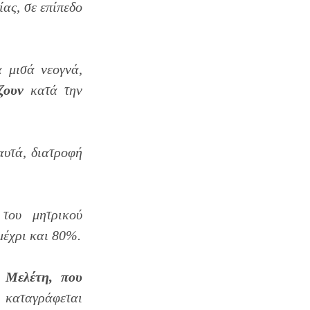
ίας, σε επίπεδο
 μισά νεογνά,
ζουν
κατά την
 αυτά, διατροφή
του μητρικού
μέχρι και 80%.
 Μελέτη,
που
, καταγράφεται