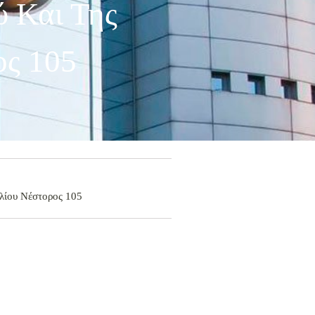
ύ Και Της
ος 105
Ιλίου Νέστορος 105