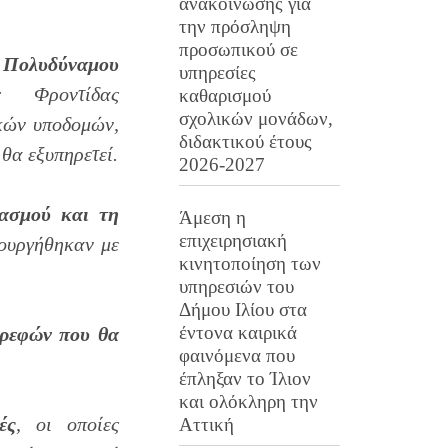
ανακοίνωσης για
την πρόσληψη
προσωπικού σε
 Πολυδύναμου
υπηρεσίες
 Φροντίδας
καθαρισμού
σχολικών μονάδων,
κών υποδομών,
διδακτικού έτους
θα εξυπηρετεί.
2026-2027
λασμού και τη
Άμεση η
επιχειρησιακή
ιουργήθηκαν με
κινητοποίηση των
υπηρεσιών του
Δήμου Ιλίου στα
έντονα καιρικά
βρεφών που θα
φαινόμενα που
έπληξαν το Ίλιον
και ολόκληρη την
ές
, οι οποίες
Αττική