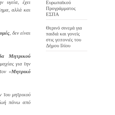
 υγεία, έχει
Ευρωπαϊκού
Προγράμματος
τημα, αλλά και
ΕΣΠΑ
Θερινό σινεμά για
δομές
, δεν είναι
παιδιά και γονείς
στις γειτονιές του
Δήμου Ιλίου
δα Μητρικού
μαχίας για την
τον «
Μητρικό
 του μητρικού
ζωή πάνω από