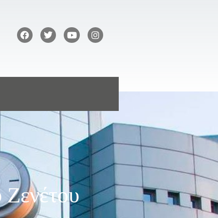
υ Ζενέτου