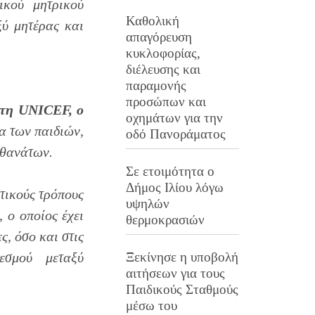
κού μητρικού
Καθολική
ξύ μητέρας και
απαγόρευση
κυκλοφορίας,
διέλευσης και
παραμονής
προσώπων και
 τη
UNICEF
, ο
οχημάτων για την
ία των παιδιών,
οδό Πανοράματος
 θανάτων.
Σε ετοιμότητα ο
Δήμος Ιλίου λόγω
τικούς τρόπους
υψηλών
 ο οποίος έχει
θερμοκρασιών
ς, όσο και στις
Ξεκίνησε η υποβολή
δεσμού μεταξύ
αιτήσεων για τους
Παιδικούς Σταθμούς
μέσω του