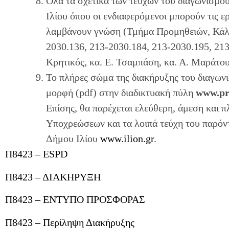
Όλα τα σχετικά των τευχών του διαγωνισμο
Ιλίου όπου οι ενδιαφερόμενοι μπορούν τις ε
λαμβάνουν γνώση (Τμήμα Προμηθειών, Κάλχ
2030.136, 213-2030.184, 213-2030.195, 213
Κρητικός, κα. Ε. Τσαμπάση, κα. Α. Μαράτου
Το πλήρες σώμα της διακήρυξης του διαγων
μορφή (pdf) στην διαδικτυακή πύλη
www.pr
Επίσης, θα παρέχεται ελεύθερη, άμεση και
Υποχρεώσεων και τα λοιπά τεύχη του παρόν
Δήμου Ιλίου
www.ilion.gr
.
Π8423 – ESPD
Π8423 – ΔΙΑΚΗΡΥΞΗ
Π8423 – ΕΝΤΥΠΟ ΠΡΟΣΦΟΡΑΣ
Π8423 – Περίληψη Διακήρυξης