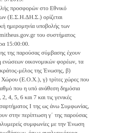
ολής προσφορών στο Εθνικό
 (Ε.Σ.Η.ΔΗ.Σ.) ορίζεται
ική ημερομηνία υποβολής των
itheus.gov.gr του συστήματος
ρα 15:00:00.
ψης της παρούσας σύμβασης έχουν
η ενώσεων οικονομικών φορέων, τα
 κράτος-μέλος της Ένωσης, β)
Χώρου (Ε.Ο.Χ.), γ) τρίτες χώρες που
βαθμό που η υπό ανάθεση δημόσια
 4, 5, 6 και 7 και τις γενικές
σαρτήματος I της ως άνω Συμφωνίας,
τουν στην περίπτωση γ΄ της παρούσας
πολυμερείς συμφωνίες με την Ένωση
 συμβάσεων, όπως αναλυτικότερα