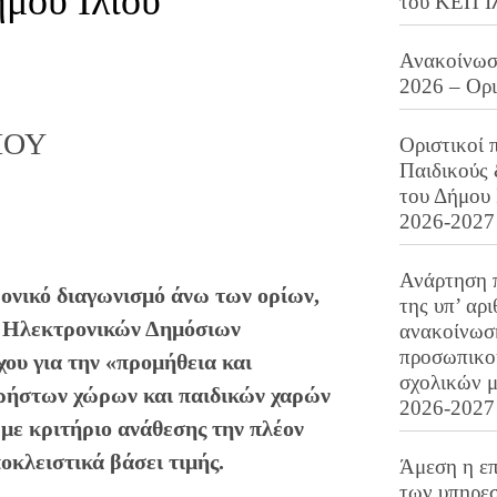
μου Ιλίου
του ΚΕΠ Ι
Ανακοίνωση
2026 – Ορ
ΛΙΟΥ
Οριστικοί 
Παιδικούς
:
του Δήμου 
2026-2027
Ανάρτηση 
ρονικό διαγωνισμό άνω των ορίων,
της υπ’ αρ
ς Ηλεκτρονικών Δημόσιων
ανακοίνωσ
προσωπικού
ου για την «προμήθεια και
σχολικών μ
χρήστων χώρων και παιδικών χαρών
2026-2027
με κριτήριο ανάθεσης την πλέον
κλειστικά βάσει τιμής.
Άμεση η επ
των υπηρεσ