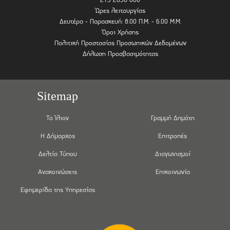
Ώρες λειτουργίας
Δευτέρα - Παρασκευή: 8.00 Π.Μ. - 6.00 Μ.Μ.
Όροι Χρήσης
Πολιτική Προστασίας Προσωπικών Δεδομένων
Δήλωση Προσβασιμότητας
Sitemap
Το Ίλιον
Γραμμή Δημότη
Η Δήμαρχος
Επιτροπές
Δελτία Τύπου
Διαγωνισμοί
Ανακοινώσεις
Επικοινωνία
Εφημερίδα της Υπηρεσίας