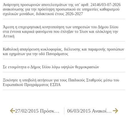
Ανάρτηση προσωρινών αποτελεσμάτων της υπ’ αριθ. 24146/03-07-2026
ανακοίνωσης για την πρόσληψη προσωπικού σε υπηρεσίες καθαρισμού
σχολικών μονάδων, διδακτικού έτους 2026-2027
Άμεση η επιχειρησιακή κινητοποίηση των υπηρεσιών του Δήμου Ιλίου
στα έντονα καιρικά φαινόμενα που έπληξαν το Ίλιον και ολόκληρη την
Αττική
Καθολική απαγόρευση κυκλοφορίας, διέλευσης και παραμονής προσώπων
και οχημάτων για την οδό Πανοράματος
Σε ετοιμότητα ο Δήμος Ιλίου λόγω υψηλών θερμοκρασιών
Ξεκίνησε η υποβολή αιτήσεων για τους Παιδικούς Σταθμούς μέσω του
Ευρωπαϊκού Προγράμματος ΕΣΠΑ
27/02/2015 Πρόσκληση εκδήλωσης ενδιαφέροντος για τις Πολιτιστικές εκδηλώσεις διμήνου Μαρτίου- Απριλίου 2015
06/03/2015 Ανακοίνωση υπ. αρ. 11204/06-03-2015, για σύναψη συμβάσεως μίσθωσης έργου ενός (1) ατόμου ΠΕ-Ιατρών με ειδικότητα Παιδοψυχιατρικής