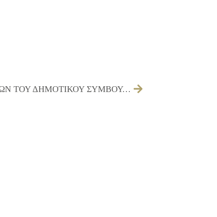
03/06/2016 ΠΡΟΣΚΛΗΣΗ ΤΩΝ ΜΕΛΩΝ ΤΟΥ ΔΗΜΟΤΙΚΟΥ ΣΥΜΒΟΥΛΙΟΥ ΓΙΑ ΤΗΝ 09/06/2016