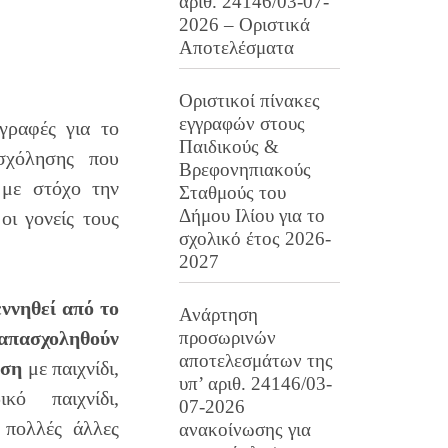
αριθ. 24146/03-07-
2026 – Οριστικά
Αποτελέσματα
Οριστικοί πίνακες
εγγραφών στους
γραφές για το
Παιδικούς &
σχόλησης που
Βρεφονηπιακούς
 με στόχο την
Σταθμούς του
Δήμου Ιλίου για το
οι γονείς τους
σχολικό έτος 2026-
2027
εννηθεί
από το
Ανάρτηση
απασχοληθούν
προσωρινών
αποτελεσμάτων της
υση
με παιχνίδι,
υπ’ αριθ. 24146/03-
κό παιχνίδι,
07-2026
 πολλές άλλες
ανακοίνωσης για