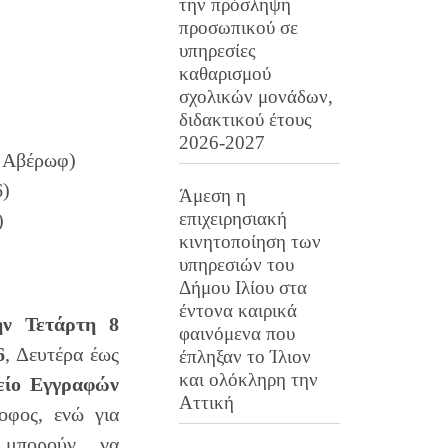
την πρόσληψη
προσωπικού σε
υπηρεσίες
καθαρισμού
σχολικών μονάδων,
διδακτικού έτους
2026-2027
ι Αβέρωφ)
6)
Άμεση η
επιχειρησιακή
)
κινητοποίηση των
υπηρεσιών του
Δήμου Ιλίου στα
έντονα καιρικά
ην Τετάρτη 8
φαινόμενα που
6
, Δευτέρα έως
έπληξαν το Ίλιον
και ολόκληρη την
είο Εγγραφών
Αττική
οφος, ενώ για
ι μπορούν να