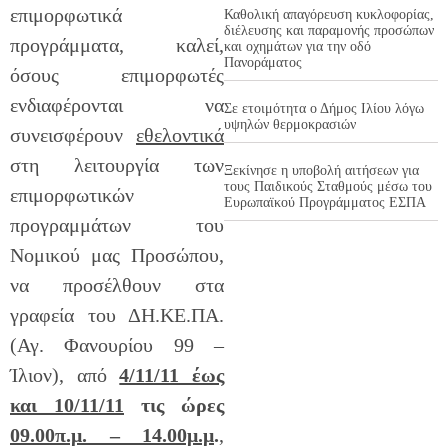
επιμορφωτικά
Καθολική απαγόρευση κυκλοφορίας,
διέλευσης και παραμονής προσώπων
προγράμματα, καλεί,
και οχημάτων για την οδό
Πανοράματος
όσους επιμορφωτές
ενδιαφέρονται να
Σε ετοιμότητα ο Δήμος Ιλίου λόγω
υψηλών θερμοκρασιών
συνεισφέρουν
εθελοντικά
στη λειτουργία των
Ξεκίνησε η υποβολή αιτήσεων για
τους Παιδικούς Σταθμούς μέσω του
επιμορφωτικών
Ευρωπαϊκού Προγράμματος ΕΣΠΑ
προγραμμάτων του
Νομικού μας Προσώπου,
να προσέλθουν στα
γραφεία του ΔΗ.ΚΕ.ΠΑ.
(Αγ. Φανουρίου 99 –
Ίλιον), από
4/11/11 έως
και 10/11/11
τις ώρες
09.00π.μ. – 14.00μ.μ
.
,