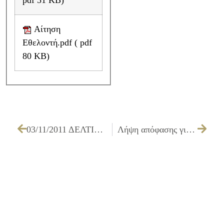
Αίτηση
Εθελοντή.pdf ( pdf
80 KB)
03/11/2011 ΔΕΛΤΙΟ ΤΥΠΟΥ ΓΙΑ ΤΗΝ ΚΑΤΑΣΚΕΥΗ ΑΓΩΓΟΥ ΟΜΒΡΙΩΝ ΥΔΑΤΩΝ ΣΤΗΝ ΟΔΟ ΚΑΛΠΑΚΙΟΥ
Λήψη απόφασης για εξέταση προσφορών και εισήγηση ανάθεσης για ηχητικές καλύψεις πολιτιστικών εκδηλώσεων