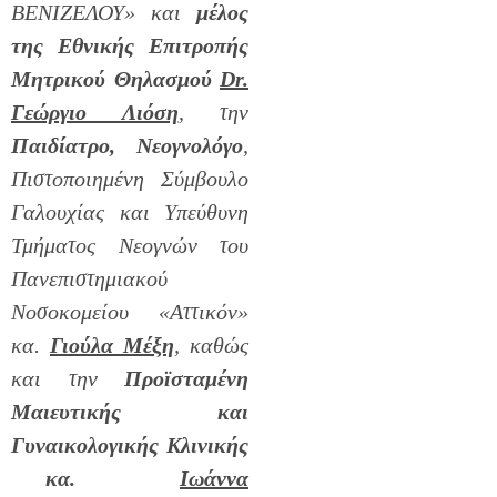
ΒΕΝΙΖΕΛΟΥ» και
μέλος
της Εθνικής Επιτροπής
Μητρικού Θηλασμού
Dr
.
Γεώργιο Λιόση
, την
Παιδίατρο, Νεογνολόγο
,
Πιστοποιημένη Σύμβουλο
Γαλουχίας και Υπεύθυνη
Τμήματος Νεογνών του
Πανεπιστημιακού
Νοσοκομείου «Αττικόν»
κα.
Γιούλα Μέξη
, καθώς
και την
Προϊσταμένη
Μαιευτικής και
Γυναικολογικής Κλινικής
κα.
Ιωάννα