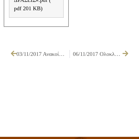
ΔΡΑΣΕΙΣ».pdf (
pdf 201 KB)
03/11/2017 Ανακοίνωση 48402/03-11-2017
06/11/2017 Ολοκληρώθηκαν οι εργασίες της ενημερωτικής ημερίδας με θέμα: «ΜΗΤΡΙΚΟΣ ΘΗΛΑΣΜΟΣ – Πολιτικές και Δράσεις»