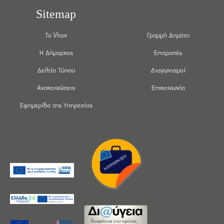
Sitemap
Το Ίλιον
Γραμμή Δημότη
Η Δήμαρχος
Επιτροπές
Δελτία Τύπου
Διαγωνισμοί
Ανακοινώσεις
Επικοινωνία
Εφημερίδα της Υπηρεσίας