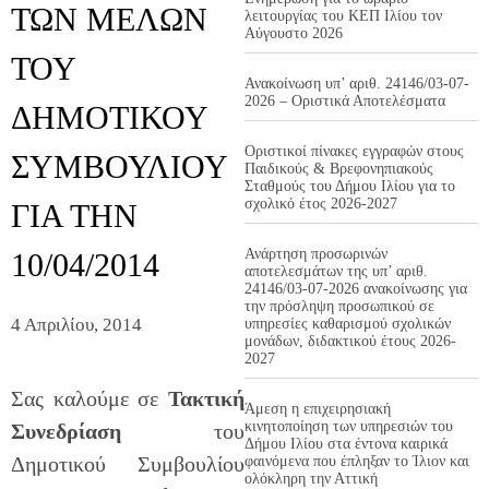
ΤΩΝ ΜΕΛΩΝ
λειτουργίας του ΚΕΠ Ιλίου τον
Αύγουστο 2026
ΤΟΥ
Ανακοίνωση υπ’ αριθ. 24146/03-07-
2026 – Οριστικά Αποτελέσματα
ΔΗΜΟΤΙΚΟΥ
Οριστικοί πίνακες εγγραφών στους
ΣΥΜΒΟΥΛΙΟΥ
Παιδικούς & Βρεφονηπιακούς
Σταθμούς του Δήμου Ιλίου για το
σχολικό έτος 2026-2027
ΓΙΑ ΤΗΝ
Ανάρτηση προσωρινών
10/04/2014
αποτελεσμάτων της υπ’ αριθ.
24146/03-07-2026 ανακοίνωσης για
την πρόσληψη προσωπικού σε
4 Απριλίου, 2014
υπηρεσίες καθαρισμού σχολικών
μονάδων, διδακτικού έτους 2026-
2027
Σας καλούμε σε
Τακτική
Άμεση η επιχειρησιακή
κινητοποίηση των υπηρεσιών του
Συνεδρίαση
του
Δήμου Ιλίου στα έντονα καιρικά
Δημοτικού Συμβουλίου
φαινόμενα που έπληξαν το Ίλιον και
ολόκληρη την Αττική