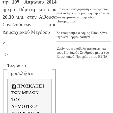
η
την
10
Απριλίου 2014
ημέρα
Πέμπτη
και ώρα
Καθολική απαγόρευση κυκλοφορίας,
διέλευσης και παραμονής προσώπων
20.30 μ.μ
. στην Αίθουσα
και οχημάτων για την οδό
Πανοράματος
Συνεδριάσεων του
Δημαρχιακού Μεγάρου
Σε ετοιμότητα ο Δήμος Ιλίου λόγω
υψηλών θερμοκρασιών
<!–
Ξεκίνησε η υποβολή αιτήσεων για
τους Παιδικούς Σταθμούς μέσω του
–>
Ευρωπαϊκού Προγράμματος ΕΣΠΑ
Έγγραφα –
Προσκλήσεις
ΠΡΟΣΚΛΗΣΗ
ΤΩΝ ΜΕΛΩΝ
ΤΟΥ
ΔΗΜΟΤΙΚΟΥ