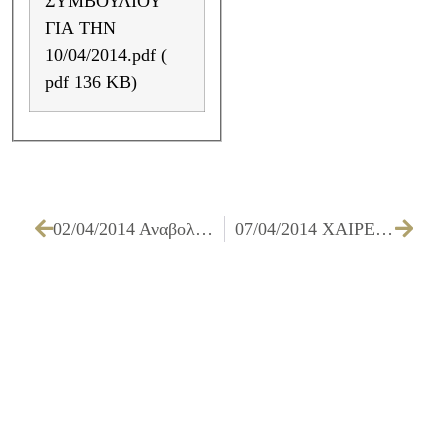
ΣΥΜΒΟΥΛΙΟΥ
ΓΙΑ ΤΗΝ
10/04/2014.pdf (
pdf 136 KB)
02/04/2014 Αναβολή του πολιτιστικού σεμιναρίου με θέμα: «Kριτήρια κριτικής στη λογοτεχνία».
07/04/2014 ΧΑΙΡΕΤΙΣΜΟΣ ΔΗΜΑΡΧΟΥ ΣΤΗΝ ΗΜΕΡΙΔΑ «ΗΜΕΡΑ ΣΤΑΔΙΟΔΡΟΜΙΑΣ»