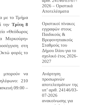
αριθ. 24146/03-07-
2026 – Οριστικά
Αποτελέσματα
α με το Τμήμα
Οριστικοί πίνακες
εί την
Τρίτη 8
εγγραφών στους
είο «Θεόδωρος
Παιδικούς &
να Μερκούρη»
Βρεφονηπιακούς
Σταθμούς του
ροσέγγιση στη
Δήμου Ιλίου για το
«Οκτώ φορές το
σχολικό έτος 2026-
2027
οι μπορούν να
Ανάρτηση
προσωρινών
τηλέφωνο: 210
αποτελεσμάτων της
ασκευή 09:00 –
υπ’ αριθ. 24146/03-
07-2026
ανακοίνωσης για