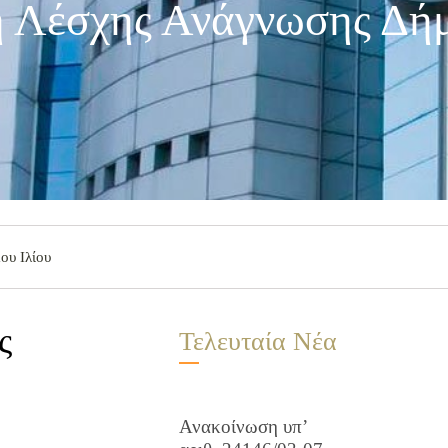
η Λέσχης Ανάγνωσης Δήμ
ου Ιλίου
ς
Τελευταία Νέα
Ανακοίνωση υπ’