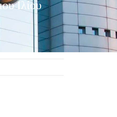
ου Ιλίου