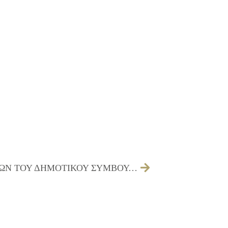
04/05/2018 ΠΡΟΣΚΛΗΣΗ ΤΩΝ ΜΕΛΩΝ ΤΟΥ ΔΗΜΟΤΙΚΟΥ ΣΥΜΒΟΥΛΙΟΥ ΓΙΑ ΤΗΝ 10/05/2018