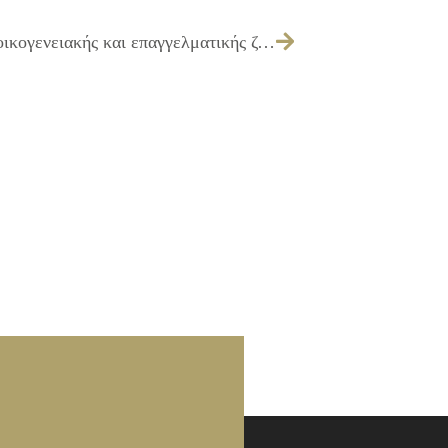
07/07/2014 Πρόγραμμα «Εναρμόνιση οικογενειακής και επαγγελματικής ζωής» της Ε.Ε.Τ.Α.Α.