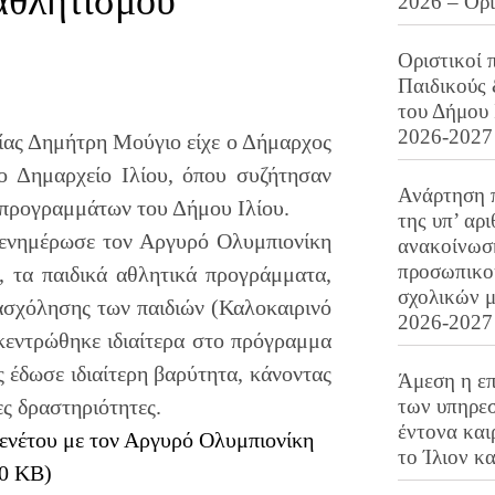
αθλητισμού
2026 – Ορ
Οριστικοί 
Παιδικούς
του Δήμου 
2026-2027
ας Δημήτρη Μούγιο είχε ο Δήμαρχος
ο Δημαρχείο Ιλίου, όπου συζήτησαν
Ανάρτηση 
 προγραμμάτων του Δήμου Ιλίου.
της υπ’ αρ
 ενημέρωσε τον Αργυρό Ολυμπιονίκη
ανακοίνωσ
προσωπικού
 τα παιδικά αθλητικά προγράμματα,
σχολικών μ
ασχόλησης των παιδιών (Καλοκαιρινό
2026-2027
κεντρώθηκε ιδιαίτερα στο πρόγραμμα
έδωσε ιδιαίτερη βαρύτητα, κάνοντας
Άμεση η επ
ες δραστηριότητες.
των υπηρεσ
έντονα και
ενέτου με τον Αργυρό Ολυμπιονίκη
το Ίλιον κ
40 KB)