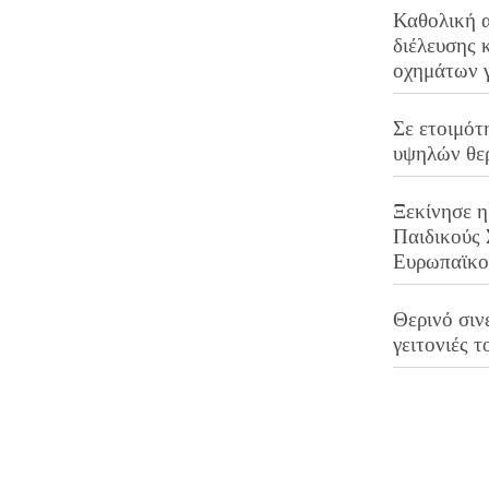
Καθολική 
διέλευσης 
οχημάτων 
Σε ετοιμότ
υψηλών θε
Ξεκίνησε η
Παιδικούς
Ευρωπαϊκ
Θερινό σινε
γειτονιές τ