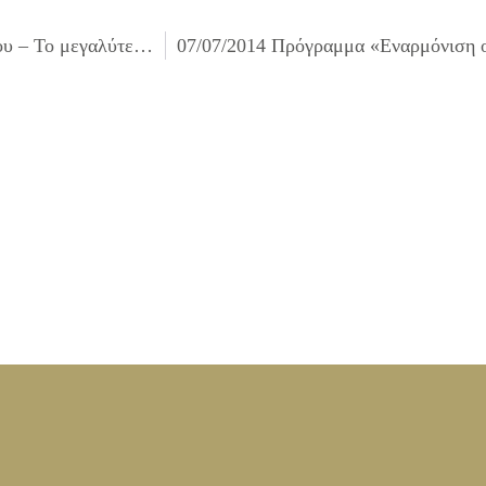
02/07/2014 Δελτίο Τύπου: «Λευκή Νύχτα» στο Δήμο Ιλίου – Το μεγαλύτερο πολιτιστικό γεγονός της πόλης