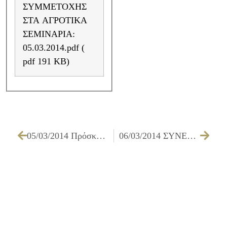
ΣΥΜΜΕΤΟΧΗΣ
ΣΤΑ ΑΓΡΟΤΙΚΑ
ΣΕΜΙΝΑΡΙΑ:
05.03.2014.pdf (
pdf 191 KB)
05/03/2014 Πρόσκληση εκδήλωσης ενδιαφέροντος για συμμετοχή στην πράξη «Συλλογική Τοπική Δράση για την Απασχόληση στους Δήμους: Αγίων Αναργύρων – Καματερού, Ιλίου και Πετρούπολης
06/03/2014 ΣΥΝΕΝΤΕΥΞΗ ΔΗΜΑΡΧΟΥ ΙΛΙΟΥ κ. ΝΙΚΟΥ ΖΕΝΕΤΟΥ ΓΙΑ ΤΗΝ «ΚΟΙΝΩΝΙΚΗ ΕΠΙΘΕΩΡΗΣΗ» (13.11.2013)