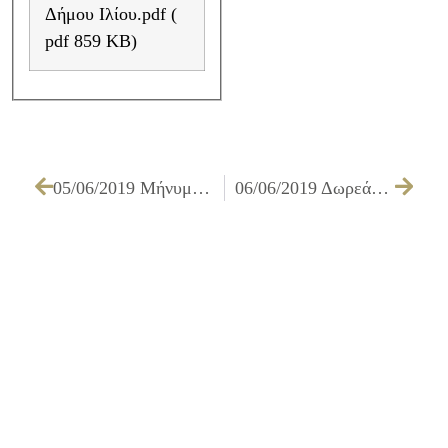
Δήμου Ιλίου.pdf (
pdf 859 KB)
05/06/2019 Μήνυμα του Δημάρχου Ιλίου Νίκου Ζενέτου για την Παγκόσμια Ημέρα Περιβάλλοντος
06/06/2019 Δωρεάν Υποστήριξη και Συμβουλευτική σε μέλλουσες και νέες μητέρες από τον Δήμο Ιλίου