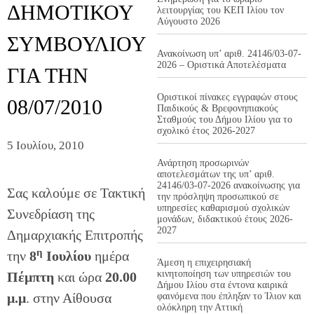
ΔΗΜΟΤΙΚΟΥ
λειτουργίας του ΚΕΠ Ιλίου τον
Αύγουστο 2026
ΣΥΜΒΟΥΛΙΟΥ
Ανακοίνωση υπ’ αριθ. 24146/03-07-
2026 – Οριστικά Αποτελέσματα
ΓΙΑ ΤΗΝ
Οριστικοί πίνακες εγγραφών στους
08/07/2010
Παιδικούς & Βρεφονηπιακούς
Σταθμούς του Δήμου Ιλίου για το
σχολικό έτος 2026-2027
5 Ιουλίου, 2010
Ανάρτηση προσωρινών
αποτελεσμάτων της υπ’ αριθ.
24146/03-07-2026 ανακοίνωσης για
Σας καλούμε σε Τακτική
την πρόσληψη προσωπικού σε
υπηρεσίες καθαρισμού σχολικών
Συνεδρίαση της
μονάδων, διδακτικού έτους 2026-
2027
Δημαρχιακής Επιτροπής
η
την
8
Ιουλίου
ημέρα
Άμεση η επιχειρησιακή
κινητοποίηση των υπηρεσιών του
Πέμπτη
και ώρα
20.00
Δήμου Ιλίου στα έντονα καιρικά
μ.μ
. στην Αίθουσα
φαινόμενα που έπληξαν το Ίλιον και
ολόκληρη την Αττική