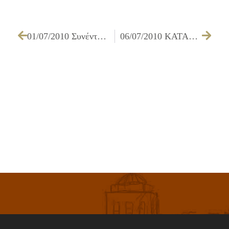
01/07/2010 Συνέντευξη του Δημάρχου Ιλίου, κ. Νίκου Ζενέτου, για την εφημερίδα WESTSIDE – Δυτικά της πόλης
06/07/2010 ΚΑΤΑΣΚΕΥΗ ΑΓΩΓΩΝ ΑΠΟΧΕΤΕΥΣΗΣ ΑΚΑΘΑΡΤΩΝ ΕΠΙ ΤΩΝ ΟΔΩΝ ΕΛΕΝΗΣ, ΚΑΛΥΨΟΥΣ ΚΑΙ ΠΡΕΣΠΑΣ