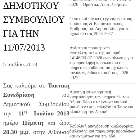
ΔΗΜΟΤΙΚΟΥ
2026 – Οριστικά Αποτελέσματα
ΣΥΜΒΟΥΛΙΟΥ
Οριστικοί πίνακες εγγραφών στους
Παιδικούς & Βρεφονηπιακούς
Σταθμούς του Δήμου Ιλίου για το
ΓΙΑ ΤΗΝ
σχολικό έτος 2026-2027
11/07/2013
Ανάρτηση προσωρινών
αποτελεσμάτων της υπ’ αριθ.
24146/03-07-2026 ανακοίνωσης για
την πρόσληψη προσωπικού σε
5 Ιουλίου, 2013
υπηρεσίες καθαρισμού σχολικών
μονάδων, διδακτικού έτους 2026-
2027
Σας καλούμε σε
Τακτική
Άμεση η επιχειρησιακή
Συνεδρίαση
του
κινητοποίηση των υπηρεσιών του
Δήμου Ιλίου στα έντονα καιρικά
Δημοτικού Συμβουλίου
φαινόμενα που έπληξαν το Ίλιον και
η
ολόκληρη την Αττική
την
11
Ιουλίου 2013
ημέρα
Πέμπτη
και ώρα
Καθολική απαγόρευση κυκλοφορίας,
20.30 μ.μ
. στην Αίθουσα
διέλευσης και παραμονής προσώπων
και οχημάτων για την οδό