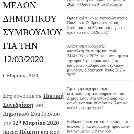
ΜΕΛΩΝ
2026 – Οριστικά Αποτελέσματα
ΔΗΜΟΤΙΚΟΥ
Οριστικοί πίνακες εγγραφών στους
Παιδικούς & Βρεφονηπιακούς
Σταθμούς του Δήμου Ιλίου για το
ΣΥΜΒΟΥΛΙΟΥ
σχολικό έτος 2026-2027
ΓΙΑ ΤΗΝ
Ανάρτηση προσωρινών
αποτελεσμάτων της υπ’ αριθ.
24146/03-07-2026 ανακοίνωσης για
12/03/2020
την πρόσληψη προσωπικού σε
υπηρεσίες καθαρισμού σχολικών
μονάδων, διδακτικού έτους 2026-
6 Μαρτίου, 2020
2027
Άμεση η επιχειρησιακή
κινητοποίηση των υπηρεσιών του
Σας καλούμε σε
Τακτική
Δήμου Ιλίου στα έντονα καιρικά
φαινόμενα που έπληξαν το Ίλιον και
Συνεδρίαση
του
ολόκληρη την Αττική
Δημοτικού Συμβουλίου
η
την
12
Μαρτίου 2020
Καθολική απαγόρευση κυκλοφορίας,
διέλευσης και παραμονής προσώπων
ημέρα
Πέμπτη
και ώρα
και οχημάτων για την οδό