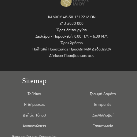
ΚΑΛΧΟΥ 48-50 13122 ΙΛΙΟΝ
213 2030 000
Ώρες λειτουργίας
Δευτέρα - Παρασκευή: 8.00 Π.Μ. - 6.00 Μ.Μ.
Όροι Χρήσης
Πολιτική Προστασίας Προσωπικών Δεδομένων
Δήλωση Προσβασιμότητας
Sitemap
Το Ίλιον
Γραμμή Δημότη
Η Δήμαρχος
Επιτροπές
Δελτία Τύπου
Διαγωνισμοί
Ανακοινώσεις
Επικοινωνία
Εφημερίδα της Υπηρεσίας