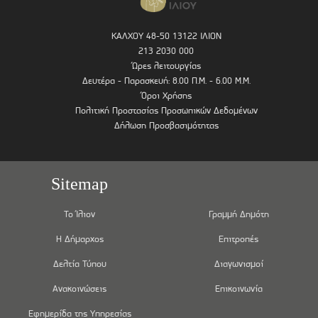
ΚΑΛΧΟΥ 48-50 13122 ΙΛΙΟΝ
213 2030 000
Ώρες λειτουργίας
Δευτέρα - Παρασκευή: 8.00 Π.Μ. - 6.00 Μ.Μ.
Όροι Χρήσης
Πολιτική Προστασίας Προσωπικών Δεδομένων
Δήλωση Προσβασιμότητας
Sitemap
Το Ίλιον
Γραμμή Δημότη
Η Δήμαρχος
Επιτροπές
Δελτία Τύπου
Διαγωνισμοί
Ανακοινώσεις
Επικοινωνία
Εφημερίδα της Υπηρεσίας