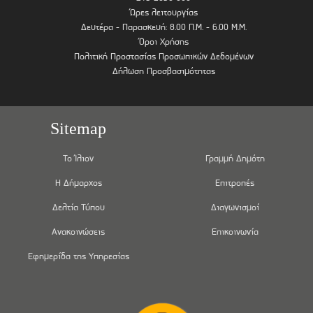
Ώρες λειτουργίας
Δευτέρα - Παρασκευή: 8.00 Π.Μ. - 6.00 Μ.Μ.
Όροι Χρήσης
Πολιτική Προστασίας Προσωπικών Δεδομένων
Δήλωση Προσβασιμότητας
Sitemap
Το Ίλιον
Γραμμή Δημότη
Η Δήμαρχος
Επιτροπές
Δελτία Τύπου
Διαγωνισμοί
Ανακοινώσεις
Επικοινωνία
Εφημερίδα της Υπηρεσίας