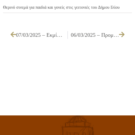
Θερινό σινεμά για παιδιά και γονείς στις γειτονιές του Δήμου Ιλίου
07/03/2025 – Eκμίσθωση κυλικείου του 2ου ΔΗΜΟΤΙΚΟΥ ΣΧΟΛΕΙΟΥ ΙΛΙΟΥ
06/03/2025 – Προμήθεια και τοποθέτηση στεγάστρων για την αναβάθμιση των στάσεων, με στόχο την εξυπηρέτηση του επιβατικού κοινού του Δήμου Ιλίου