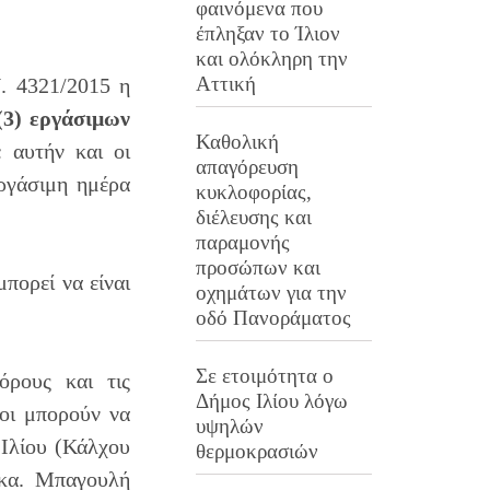
φαινόμενα που
έπληξαν το Ίλιον
και ολόκληρη την
Αττική
. 4321/2015 η
(3) εργάσιμων
Καθολική
 αυτήν και οι
απαγόρευση
εργάσιμη ημέρα
κυκλοφορίας,
διέλευσης και
παραμονής
προσώπων και
πορεί να είναι
οχημάτων για την
οδό Πανοράματος
Σε ετοιμότητα ο
ρους και τις
Δήμος Ιλίου λόγω
νοι μπορούν να
υψηλών
Ιλίου (Κάλχου
θερμοκρασιών
 κα. Μπαγουλή