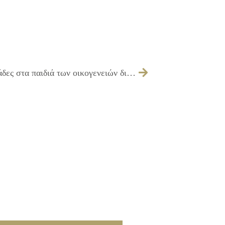
08/04/2015 Πασχαλινά δώρα και λαμπάδες στα παιδιά των οικογενειών δικαιούχων του Κοινωνικού Παντοπωλείου μοίρασε ο Δήμος Ιλίου