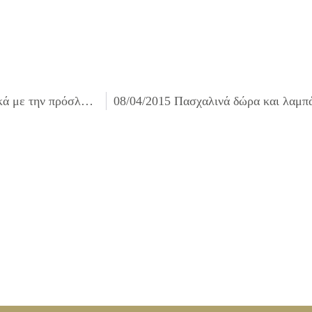
03/04/2015 Ψήφισμα Δημοτικού Συμβουλίου Ιλίου σχετικά με την πρόσληψη καθαριστριών των σχολικών μονάδων