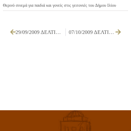
Θερινό σινεμά για παιδιά και γονείς στις γειτονιές του Δήμου Ιλίου
29/09/2009 ΔΕΛΤΙΟ ΤΥΠΟΥ ΓΙΑ ΤΗ ΣΥΝΑΝΤΗΣΗ ΤΟΥ ΔΗΜΑΡΧΟΥ ΙΛΙΟΥ, κ. Ν. ΖΕΝΕΤΟΥ, ΜΕ ΤΟΝ ΟΙΚΟΥΜΕΝΙΚΟ ΠΑΤΡΙΑΡΧΗ κ.κ. ΒΑΡΘΟΛΟΜΑΙΟ
07/10/2009 ΔΕΛΤΙΟ ΤΥΠΟΥ ΜΕ ΘΕΜΑ ΤΟ ΑΠΟΛΛΩΝΙΟ REGULARITY RALLY ΙΣΤΟΡΙΚΩΝ ΑΥΤΟΚΙΝΗΤΩΝ