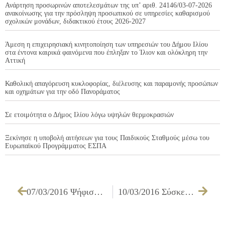
Ανάρτηση προσωρινών αποτελεσμάτων της υπ’ αριθ. 24146/03-07-2026
ανακοίνωσης για την πρόσληψη προσωπικού σε υπηρεσίες καθαρισμού
σχολικών μονάδων, διδακτικού έτους 2026-2027
Άμεση η επιχειρησιακή κινητοποίηση των υπηρεσιών του Δήμου Ιλίου
στα έντονα καιρικά φαινόμενα που έπληξαν το Ίλιον και ολόκληρη την
Αττική
Καθολική απαγόρευση κυκλοφορίας, διέλευσης και παραμονής προσώπων
και οχημάτων για την οδό Πανοράματος
Σε ετοιμότητα ο Δήμος Ιλίου λόγω υψηλών θερμοκρασιών
Ξεκίνησε η υποβολή αιτήσεων για τους Παιδικούς Σταθμούς μέσω του
Ευρωπαϊκού Προγράμματος ΕΣΠΑ
07/03/2016 Ψήφισμα Δημοτικού Συμβουλίου Ιλίου σχετικά με την καθιέρωση “Παγκόσμιας Ημέρας Ελληνικής Γλώσσας και Παιδείας”
10/03/2016 Σύσκεψη για τα έργα Αντιπλημμυρικής Προστασίας Π.Ε. Δυτικού Τομέα Αθηνών στο Δήμο Ιλίου