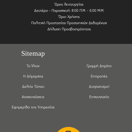
Ώρες λειτουργίας
Δευτέρα - Παρασκευή: 8.00 Π.Μ. - 6.00 Μ.Μ.
Όροι Χρήσης
Πολιτική Προστασίας Προσωπικών Δεδομένων
Δήλωση Προσβασιμότητας
Sitemap
Το Ίλιον
Γραμμή Δημότη
Η Δήμαρχος
Επιτροπές
Δελτία Τύπου
Διαγωνισμοί
Ανακοινώσεις
Επικοινωνία
Εφημερίδα της Υπηρεσίας